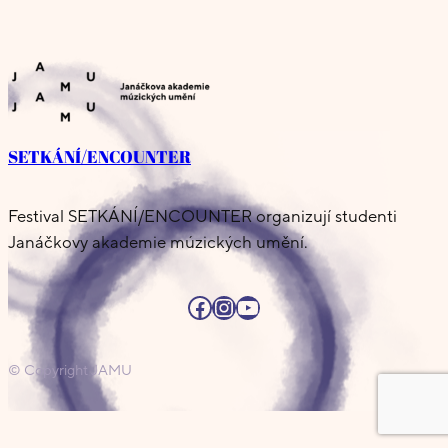
SETKÁNÍ/ENCOUNTER
Festival SETKÁNÍ/ENCOUNTER organizují studenti
Janáčkovy akademie múzických umění.
Facebook
Instagram
YouTube
© Copyright JAMU