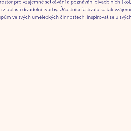
ostor pro vzájemné setkávání a poznávání divadelních škol,
i z oblasti divadelní tvorby. Účastníci festivalu se tak vzá
m ve svých uměleckých činnostech, inspirovat se u svých k
m rokem dochází k upevňování vztahů mezi jednotlivými inst
třním cílem festivalu je edukativní rozměr studentů DF JAMU,
í teoretických základů v praxi. Jedinečnost festivalu tkví p
tudenty
Ateliéru Divadelní produkce a jevištní technologie
z
tu dnů, zúčastněných divadelních škol i programové náplně. V
 Brně podaří přivítat prestižní divadelní vzdělávací instituc
isí. Brno tak mohlo do roku 2020 hostit soubory z
více než
adou stěžejních brněnských divadelních scén, v jejichž pro
ýznamných partnerů na krajské, celostátní i mezinárodní úro