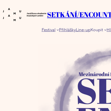
Přeskočit
na
SETKÁNÍ/ENCOUN
obsah
Festival
Přihlášky
Line-up
Koupit
Hl