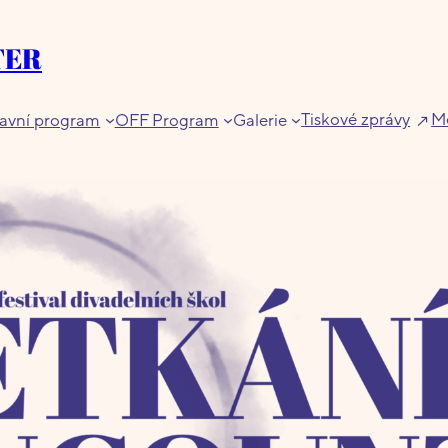
TER
Tiskové zprávy
Me
avní program
OFF Program
Galerie