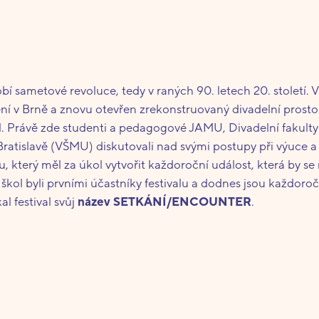
obí sametové revoluce, tedy v raných 90. letech 20. století.
v Brně a znovu otevřen zrekonstruovaný divadelní prostor S
. Právě zde studenti a pedagogové JAMU, Divadelní fakul
atislavě (VŠMU) diskutovali nad svými postupy při výuce a 
, který měl za úkol vytvořit každoroční událost, která by se
škol byli prvními účastníky festivalu a dodnes jsou každoro
al festival svůj
název SETKÁNÍ/ENCOUNTER
.