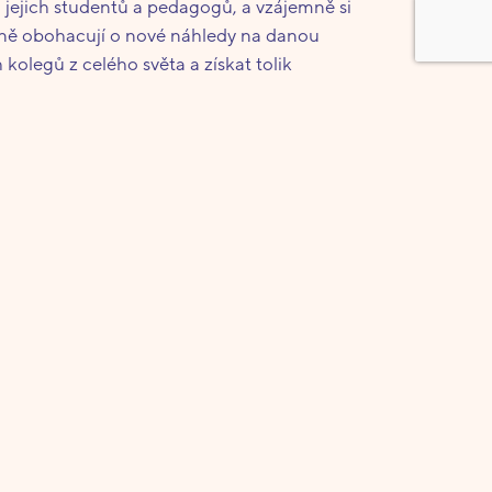
 jejich studentů a pedagogů, a vzájemně si
jemně obohacují o nové náhledy na danou
olegů z celého světa a získat tolik
itucemi, podpoře síťování studentů a
 kteří se na festivalu podílejí a
rávě v tomto druhu organizace, kdy se více než
 roku na rok.
elmi přínosné jsou pro další rozvoj festivalu
e z celého světa. Přihlášené školy jsou
 40 zemí a 4 kontinentů
.
storách realizuje jednotlivé festivalové
vni.