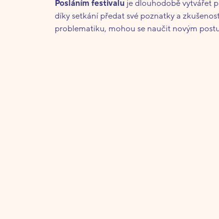
Posláním festivalu
je dlouhodobě vytvářet pr
díky setkání předat své poznatky a zkušenost
problematiku, mohou se naučit novým postupů
ceněnou reflexi ke své práci. Zároveň každý
vytváření budoucích profesních kontaktů. Vni
prostřednictvím organizace festivalu využívaj
30 let daří předávat vedení festivalu mezi s
V průběhu let se festival rozrůstal co do poč
mezinárodní kontakty a to, že se každoročně v
pečlivě vybírány festivalovou Výběrovou kom
Festival SETKÁNÍ/ENCOUNTER spolupracuje s ř
programy, stejně tak spolupracuje s řadou v