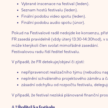
Vybrané inscenace na festival (leden).
Seznam hostů festivalu (leden).
Finální podobu video spotu (leden).
Finální podobu audio spotu (únor).
Pokud na Festivalové radě nedojde ke konsenzu, přist
FR zasedá pravidelně (vždy úterý 13:30-14:30hod), 
může kterýkoli člen svolat mimořádné zasedání.
Festivalovou radu řídí ředitel festivalu.
V případě, že FR detekuje/objeví či zjistí:
nepřipravenost realizačního týmu (nebudou napln
neplnění schváleného projektového záměru a 
zásadní odchylku od rozpočtu festivalu, delegu
V případě, že festival nezíská plánované finanční pr
4.2 Ředitel/ka festivalu