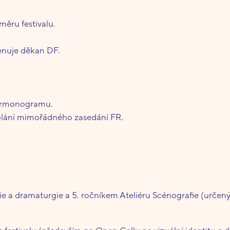
ěru festivalu.
enuje děkan DF.
harmonogramu.
olání mimořádného zasedání FR.
.
žie a dramaturgie a 5. ročníkem Ateliéru Scénografie (určený 