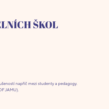
ELNÍCH ŠKOL
kušeností napříč mezi studenty a pedagogy.
 DF JAMU).