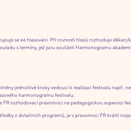
upuje se ke hlasování. Při rovnosti hlasů rozhoduje děkan/
v souladu s termíny, jež jsou součástí Harmonogramu akade
ěny jednotlivé kroky vedoucí k realizaci festivalu např.: 
časového harmonogramu festivalu,
je FR rozhodovací pravomoci na pedagogickou supervizi fest
ostředky z dotačních programů, je v pravomoci FR krátit roz