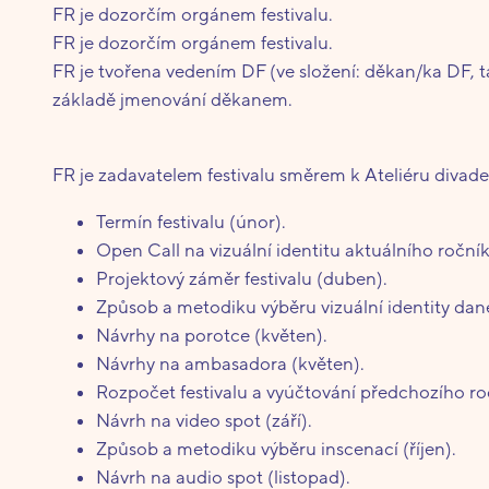
FR je dozorčím orgánem festivalu.
FR je dozorčím orgánem festivalu.
FR je tvořena vedením DF (ve složení: děkan/ka DF,
základě jmenování děkanem.
FR je zadavatelem festivalu směrem k Ateliéru divadel
Termín festivalu (únor).
Open Call na vizuální identitu aktuálního ročníku
Projektový záměr festivalu (duben).
Způsob a metodiku výběru vizuální identity dan
Návrhy na porotce (květen).
Návrhy na ambasadora (květen).
Rozpočet festivalu a vyúčtování předchozího ročn
Návrh na video spot (září).
Způsob a metodiku výběru inscenací (říjen).
Návrh na audio spot (listopad).