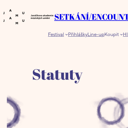
Přeskočit
na
SETKÁNÍ/ENCOUN
obsah
Festival
Přihlášky
Line-up
Koupit
Hl
Statuty