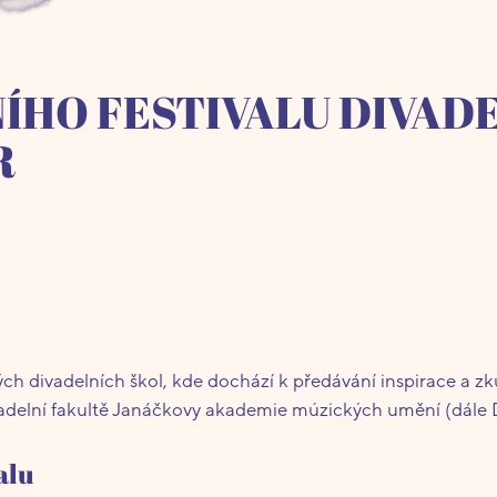
ÍHO FESTIVALU DIVAD
R
kých divadelních škol, kde dochází k předávání inspirace a z
Divadelní fakultě Janáčkovy akademie múzických umění (dále
alu