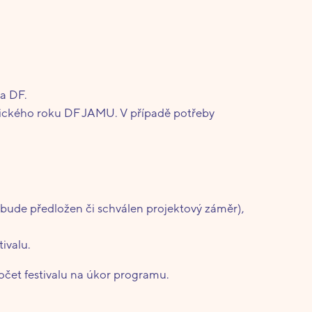
ka DF.
mického roku DF JAMU. V případě potřeby
nebude předložen či schválen projektový záměr),
ivalu.
počet festivalu na úkor programu.