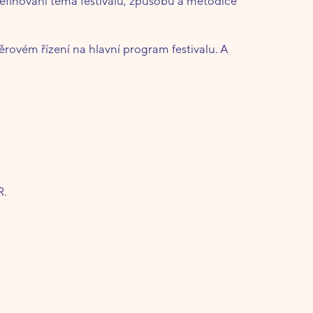
definování téma festivalu, způsobu a metodice
ěrovém řízení na hlavní program festivalu. A
R.