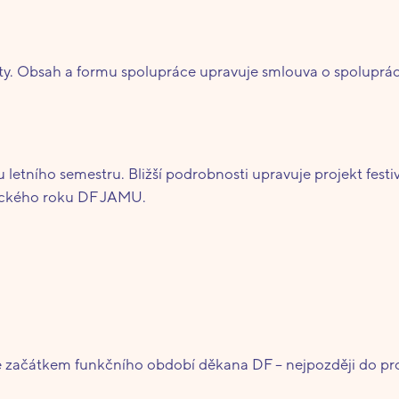
kty. Obsah a formu spolupráce upravuje smlouva o spolupráci
 letního semestru. Bližší podrobnosti upravuje projekt festiv
ického roku DF JAMU.
e začátkem funkčního období děkana DF – nejpozději do pr