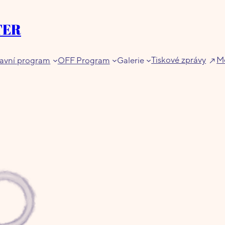
TER
Tiskové zprávy
Me
avní program
OFF Program
Galerie