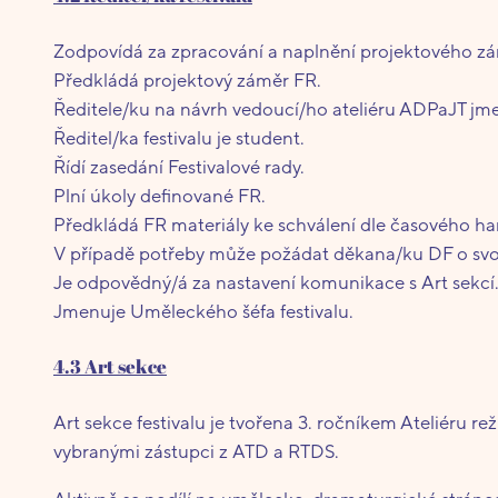
Zodpovídá za zpracování a naplnění projektového zám
Předkládá projektový záměr FR.
Ředitele/ku na návrh vedoucí/ho ateliéru ADPaJT jm
Ředitel/ka festivalu je student.
Řídí zasedání Festivalové rady.
Plní úkoly definované FR.
Předkládá FR materiály ke schválení dle časového 
V případě potřeby může požádat děkana/ku DF o sv
Je odpovědný/á za nastavení komunikace s Art sekcí
Jmenuje Uměleckého šéfa festivalu.
4.3 Art sekce
Art sekce festivalu je tvořena 3. ročníkem Ateliéru re
vybranými zástupci z ATD a RTDS.