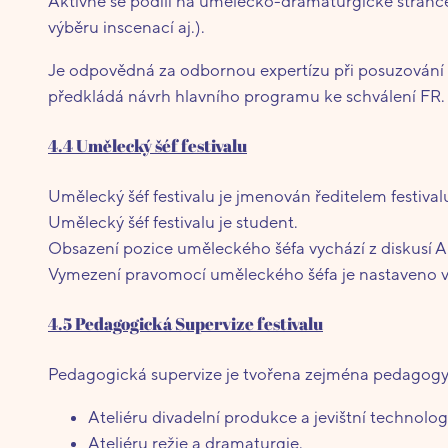
Aktivně se podílí na umělecko-dramaturgické stránce 
výběru inscenací aj.).
Je odpovědná za odbornou expertízu při posuzování při
předkládá návrh hlavního programu ke schválení FR.
4.4 Umělecký šéf festivalu
Umělecký šéf festivalu je jmenován ředitelem festival
Umělecký šéf festivalu je student.
Obsazení pozice uměleckého šéfa vychází z diskusí A
Vymezení pravomocí uměleckého šéfa je nastaveno v
4.5 Pedagogická Supervize festivalu
Pedagogická supervize je tvořena zejména pedagogy
Ateliéru divadelní produkce a jevištní technolog
Ateliéru režie a dramaturgie,