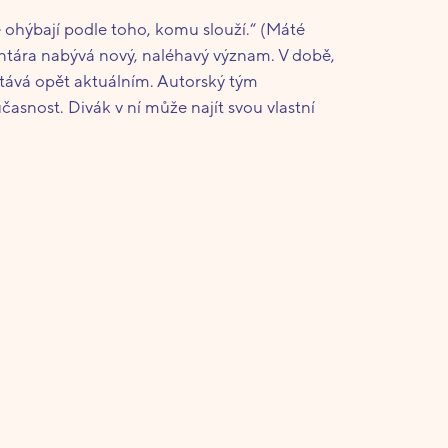
e ohýbají podle toho, komu slouží.“ (Máté
antára nabývá nový, naléhavý význam. V době,
 stává opět aktuálním. Autorský tým
učasnost. Divák v ní může najít svou vlastní