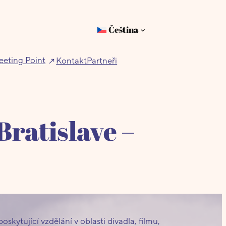
Čeština
eting Point
Kontakt
Partneři
ratislave –
kytující vzdělání v oblasti divadla, filmu,