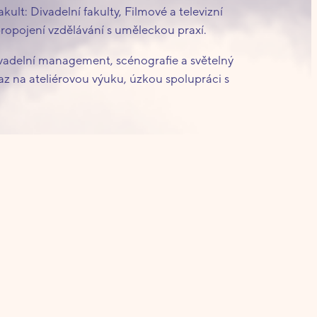
kult: Divadelní fakulty, Filmové a televizní
 propojení vzdělávání s uměleckou praxí.
ivadelní management, scénografie a světelný
az na ateliérovou výuku, úzkou spolupráci s