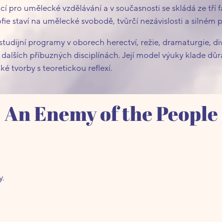
í pro umělecké vzdělávání a v současnosti se skládá ze tří fa
ozofie staví na umělecké svobodě, tvůrčí nezávislosti a silném
studijní programy v oborech herectví, režie, dramaturgie, d
 dalších příbuzných disciplínách. Její model výuky klade důr
é tvorby s teoretickou reflexí.
An Enemy of the People
y.