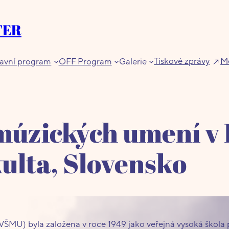
TER
Tiskové zprávy
Me
avní program
OFF Program
Galerie
múzických umení v B
ulta, Slovensko
ŠMU) byla založena v roce 1949 jako veřejná vysoká škola pos