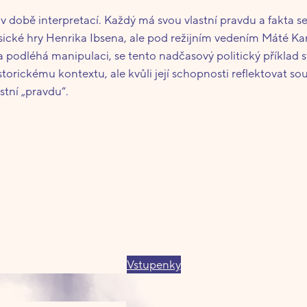
 v době interpretací. Každý má svou vlastní pravdu a fakta s
lasické hry Henrika Ibsena, ale pod režijním vedením Máté K
ta podléhá manipulaci, se tento nadčasový politický příklad
storickému kontextu, ale kvůli její schopnosti reflektovat so
astní „pravdu“.
Vstupenky