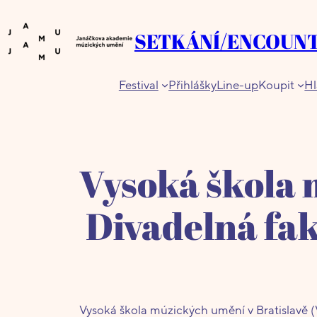
Přeskočit
na
SETKÁNÍ/ENCOUN
obsah
Festival
Přihlášky
Line-up
Koupit
Hl
Vysoká škola 
Divadelná fak
Vysoká škola múzických umění v Bratislavě (V