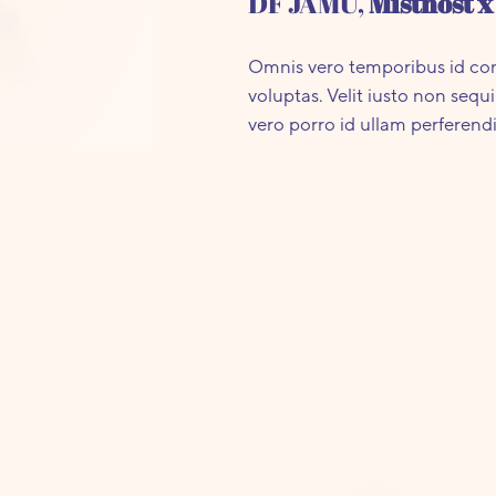
DF JAMU,
Místnost x
Omnis vero temporibus id con
voluptas. Velit iusto non seq
vero porro id ullam perferend