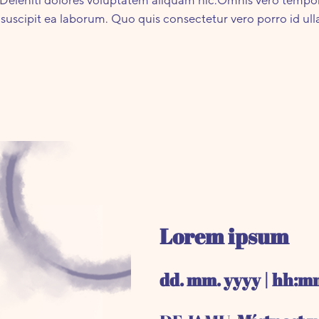
i suscipit ea laborum. Quo quis consectetur vero porro id ul
Lorem ipsum
dd. mm. yyyy | hh: