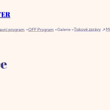
TER
Tiskové zprávy
Me
avní program
OFF Program
Galerie
ce