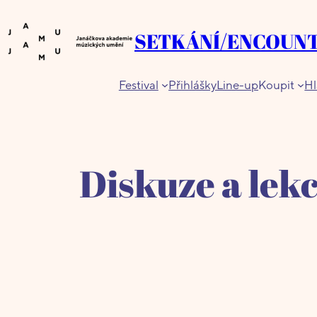
Přeskočit
na
SETKÁNÍ/ENCOUN
obsah
Festival
Přihlášky
Line-up
Koupit
Hl
Diskuze a lek