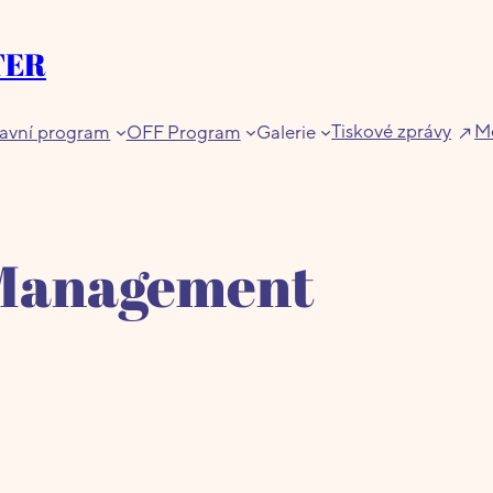
TER
Tiskové zprávy
Me
avní program
OFF Program
Galerie
 Management