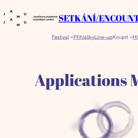
SETKÁNÍ/ENCOUN
Festival
Přihlášky
Line-up
Koupit
Hl
Applications