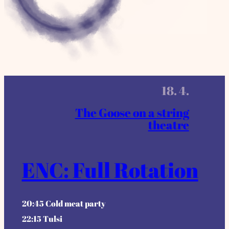
18. 4.
The Goose on a string
theatre
ENC: Full Rotation
20:45 Cold meat party
22:15 Tulsi