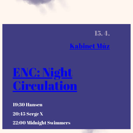
15. 4.
Kabinet Múz
ENC: Night
Circulation
19:30 Hansen
20:45 Serge X
22:00 Midnight Swimmers