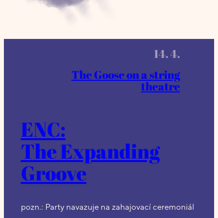
14. 4.
The Goose on a string
theatre
ENC:
The Expanding
Groove
pozn.: Party navazuje na zahajovací ceremoniál