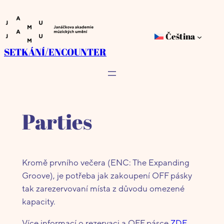
Přeskočit
na
Čeština
obsah
SETKÁNÍ/ENCOUNTER
Parties
Kromě prvního večera (ENC: The Expanding
Groove), je potřeba jak zakoupení OFF pásky
tak zarezervovaní místa z důvodu omezené
kapacity.
Více informací o rezervaci a OFF pásce
ZDE
.