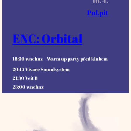
16. 4.
Pul.pit
ENC: Orbital
18:30 wnchnz – Warm up party před klubem
20:15 Vivace Soundsystem
21:30 Veit B
23:00 wnchnz