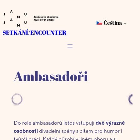
Přeskočit
na
Čeština
obsah
SETKÁNÍ/ENCOUNTER
Ambasadoři
Do role ambasadorů letos vstupují
dvě výrazné
osobnosti
divadelní scény s citem pro humor i
tvůrčí práci. Každý působí v jiném oboru a s