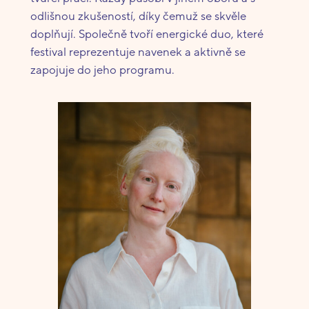
odlišnou zkušeností, díky čemuž se skvěle
doplňují. Společně tvoří energické duo, které
festival reprezentuje navenek a aktivně se
zapojuje do jeho programu.