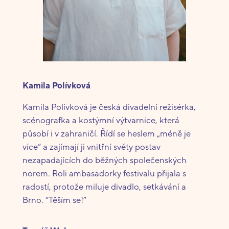
Kamila Polívková
Kamila Polívková je česká divadelní režisérka,
scénografka a kostýmní výtvarnice, která
působí i v zahraničí. Řídí se heslem „méně je
více“ a zajímají ji vnitřní světy postav
nezapadajících do běžných společenských
norem. Roli ambasadorky festivalu přijala s
radostí, protože miluje divadlo, setkávání a
Brno. “Těším se!”